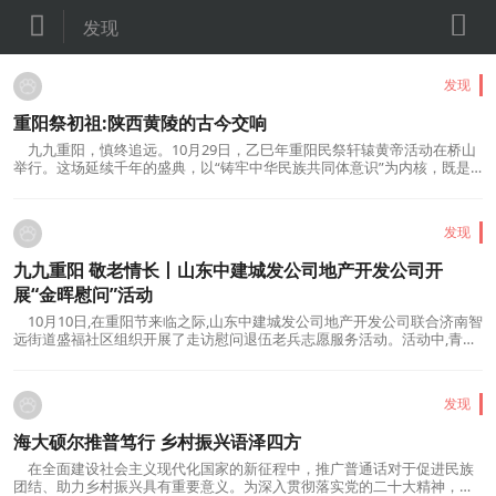


发现
发现
重阳祭初祖:陕西黄陵的古今交响
九九重阳，慎终追远。10月29日，乙巳年重阳民祭轩辕黄帝活动在桥山
举行。这场延续千年的盛典，以“铸牢中华民族共同体意识”为内核，既是
慎终追远的文化传承，更是凝聚民族共识、坚定文化自信的精神纽带。守
根脉更谋发展，黄陵近年成绩亮眼。GDP突破300亿元，14个村创陕西省
级“千万工程”示范村，农文旅融合激活乡村活力，...
发现
九九重阳 敬老情长丨山东中建城发公司地产开发公司开
展“金晖慰问”活动
10月10日,在重阳节来临之际,山东中建城发公司地产开发公司联合济南智
远街道盛福社区组织开展了走访慰问退伍老兵志愿服务活动。活动中,青年
志愿者们与抗美援朝老兵于连贵和空军退伍军人孙宝贵进行了深入的交流,
详细了解了老兵们的健康状况和生活需求,并聆听了他们丰富的军旅生涯和
工作经历。在交流过程中,两位老兵分享了他们...
发现
海大硕尔推普笃行 乡村振兴语泽四方
在全面建设社会主义现代化国家的新征程中，推广普通话对于促进民族
团结、助力乡村振兴具有重要意义。为深入贯彻落实党的二十大精神，积