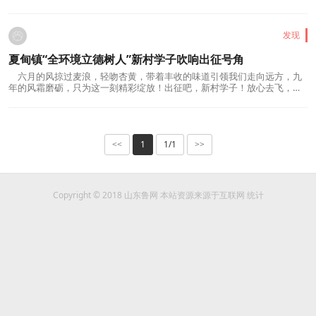
极响应国家语言文字工作的重要决策部署，中国海洋大学硕尔生涯推普实
践队紧密围绕“推普助力乡村振兴”这一主题，积极开展全国大学生暑期社
会实践志愿活动。创新拓域，普润八方暑期，实践...
发现
夏甸镇“全环境立德树人”新村学子吹响出征号角
六月的风掠过麦浪，轻吻杏黄，带着丰收的味道引领我们走向远方，九
年的风霜磨砺，只为这一刻精彩绽放！出征吧，新村学子！放心去飞，勇
敢去追！所有拼搏的汗水，都是青春的点缀。岁月翩迁，夏甸镇新村学子
即将展翅翱翔；陪伴你们拼搏的教师，送上真挚祝福；希君生羽翼，一化
北溟鱼；愿你落笔生花，书写青春最炫彩；愿你持笔...
1
1/1
<<
>>
Copyright © 2018 山东鲁网 本站资源来源于互联网 统计