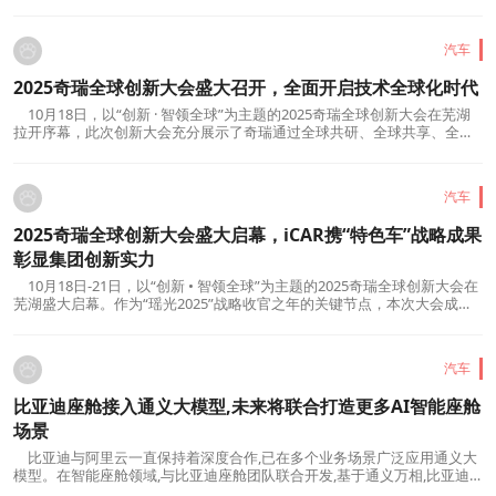
计专场论坛以“看见中国汽车之美”为主题，汇聚全球顶尖设计大师、行业
领袖与学界专家，共同为中国汽车设计的发展献计献策，分享对未来汽车
美学的思考与洞见，助力中国汽车之美在世界舞...
汽车
2025奇瑞全球创新大会盛大召开，全面开启技术全球化时代
10月18日，以“创新 · 智领全球”为主题的2025奇瑞全球创新大会在芜湖
拉开序幕，此次创新大会充分展示了奇瑞通过全球共研、全球共享、全球
共生所锻造的全球竞争力与未来新图景。奇瑞集团将构建覆盖新能源、智
能化、AI 化的全球化创新体系，让奇瑞拥有“反内卷”的制胜能力，推动品
牌持续向上，实现可持续的国际化；技术、文...
汽车
2025奇瑞全球创新大会盛大启幕，iCAR携“特色车”战略成果
彰显集团创新实力
10月18日-21日，以“创新 • 智领全球”为主题的2025奇瑞全球创新大会在
芜湖盛大启幕。作为“瑶光2025”战略收官之年的关键节点，本次大会成为
奇瑞展示其全球化技术实力与创新成果的阅兵场。其中，奇瑞集团新能源
战略的先锋品牌iCAR，携全新超级V23重磅亮相，彰显其在全球化浪潮中
的战略雄心。技术奇瑞全面进阶，为全球汽车...
汽车
比亚迪座舱接入通义大模型,未来将联合打造更多AI智能座舱
场景
比亚迪与阿里云一直保持着深度合作,已在多个业务场景广泛应用通义大
模型。在智能座舱领域,与比亚迪座舱团队联合开发,基于通义万相,比亚迪
腾势上线了“AI壁纸”功能,该功能可根据用户语音指令自动生成高质量壁纸,