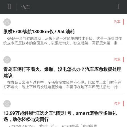


汽车
汽车
纵横F700续航1300km仅7.95L油耗
GAIA平台与鲲鹏混动，从来不是一次简单的技术升级。这是一场针对传
统皮卡底层技术的全面重构，以混动动力、独立悬架、高强度大梁，彻底
解决操控差、能耗高、刚性不足三大长期困扰用户的根本痛点。纵横F700
与G700同源GAIA平台，核心实力经世界顶级赛事反复验证。动力搭载鲲鹏
超能CDM-O混动系统，2.0TD混动发动机热效率高达45...
汽车
青岛车辆打不着火、爆胎、没电怎么办？汽车应急救援处理
建议
在青岛日常用车过程中，车辆突发故障并不少见。比如早上出门时车辆
打不着火，晚上下班后发现电瓶没电，车辆停在地下车库无法启动，行驶
途中轮胎扎钉漏气，或者新能源车电量不足、无法上电。这类问题通常具
有突发性，车主需要先保障人员安全，再根据故障表现初步判断处理方
向，必要时联系具备相应服务能力的汽车救援人员到场...
汽车
13.99万起解锁“汪选之车”精灵1号，smart宠物季多重礼
遇，助你轻松与宠同行
（2026年4月15日，杭州）近日，smart携手「狗狗视界