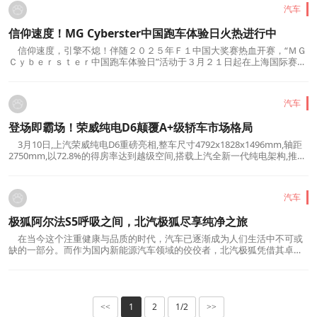
完美融合。这种突破性的技术集成,使...
汽车
信仰速度！MG Cyberster中国跑车体验日火热进行中
信仰速度，引擎不熄！伴随２０２５年Ｆ１中国大奖赛热血开赛，“ＭＧ
Ｃｙｂｅｒｓｔｅｒ中国跑车体验日”活动于３月２１日起在上海国际赛车
场同步开启。全球首款敞篷电跑ＭＧＣｙｂｅｒｓｔｅｒ及其改装赛车、
经典老爷车ＭＧＢ亮相水景广场“梦想嘉”主题园，向全球Ｆ１车迷和观众
开放打卡和体验。ＭＧＣｙｂｅｒｓｔ...
汽车
登场即霸场！荣威纯电D6颠覆A+级轿车市场格局
3月10日,上汽荣威纯电D6重磅亮相,整车尺寸4792x1828x1496mm,轴距
2750mm,以72.8%的得房率达到越级空间,搭载上汽全新一代纯电架构,推出
450km和520km两个续航版本,百公里电耗低至10.6kWh,将成为A+级家用
电轿新标杆。荣威纯电D6外形将气动性能与美学深度融合,打造出优雅流畅
的形面,实现0.27Cd超低风阻,使整车温润中...
汽车
极狐阿尔法S5呼吸之间，北汽极狐尽享纯净之旅
在当今这个注重健康与品质的时代，汽车已逐渐成为人们生活中不可或
缺的一部分。而作为国内新能源汽车领域的佼佼者，北汽极狐凭借其卓越
的科技实力和深厚的造车经验，为消费者带来了一款集健康、舒适与安全
于一身的出行神器——极狐阿尔法S5。这款车型不仅在性能上表现出色，
更在车内空气质量上实现了质的飞跃，为全家出行提...
1
2
1/2
<<
>>