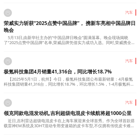
随时间自动调节光影与色调,打造行业首创的个性化车载体验;基于通义星
尘,上线“心理伴聊”等场景,结合智能语音对...
汽车
荣威实力斩获“2025点赞中国品牌”， 携新车亮相中国品牌日
晚会
5月13日,由新华社主办的“中国品牌日晚会”圆满落幕。晚会现场揭晓
了“2025点赞中国品牌”名单,荣威品牌凭借实力成功入选。同时,荣威携全新
车型——荣威纯电D6再度登上“中国品牌日晚会”的舞台,以实力诠释了自主
汽车品牌的技术底蕴与产品自信。荣威纯电D6是一款针对用户的核心需求,
而打造出的国民电动家轿。以限时一口价7....
汽车
极氪科技集团4月销量41,316台，同比增长18.7%
【2025年5月1日，杭州】今日，极氪科技集团公布最新销量：4月极氪
科技集团销量41,316台，同比增长18.7%，环比增长1.5%，1-4月极氪科技
集团销量155,327台，引领中国新势力高端豪华市场。其中，极氪定位于全
球豪华科技品牌，销量13,727台。领克定位于全球新能源高端品牌，全系
销量27,589台，新能源占比55.1%。多款新车密集上市...
汽车
领克同款电混发动机,吉利超级电混皮卡续航将超1000公里
近日,吉利雷达超级电混皮卡在上海车展迎来全球首秀。作为全球首款搭
载雷神EM系统及3DHT混动专用变速箱的皮卡车型,不仅拥有传统皮卡难以
企及的强悍动力表现,更以"节能更性能"的颠覆性解决方案,实现了1000公里
以上的综合续航里程,有效化解了动力与能耗的矛盾,同步达成性能与智能的