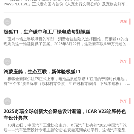
PAWSPECTIVE」正式发布国内首份《人宠出行文明公约》及宠物友好车辆
标准，重新定义小狗在移动空间里的安全、舒适与礼仪标准。为让“人宠同
行”的理想生活触手可及，smart精灵1号宠物季限时礼遇同步开启，以极具
诚意的购车政策，回应当代养宠家庭的真实期待。smart ×「狗狗...
汽车
极狐T1，生产碳中和工厂绿电造每颗螺丝
面对市场上琳琅满目的车型，消费者往往陷入选择困难，而极狐T1的出
现则为这一难题提供了答案。2025年8月22日，这款新车以6.88万元起的价
格开启预售，仅两小时订单量便突破一万单，市场反响异常热烈。相比吉
利星愿、上汽MG4和比亚迪元UP等竞品，极狐T1不仅价格更低，还在配
置、空间和健康座舱方面展现出超越同级的实力。作为...
汽车
鸿蒙座舱，生态互联，新体验极狐T1
极狐全新阿尔法T5正式上市，电池品质超靠谱！它用的宁德时代电池，
有"三个零"质量标准（原材料零杂质、生产过程零缺陷、下线零短板），
还通过行业首创全生命周期验证，15年密封性能零衰减。零跑C11虽也用
宁德时代电池，但在质量管控和生命周期验证上，不如阿尔法T5。阿尔法
T5的电池还通过96倍新国标防水测试、15倍...
汽车
2025奇瑞全球创新大会聚焦设计新篇，iCAR V23诠释特色
车设计典范
10月20日，中国汽车工业协会主办、奇瑞汽车协办的“2025中国汽车论
坛——汽车造型设计专场主题论坛”在安徽芜湖成功举行。这场汽车造型设